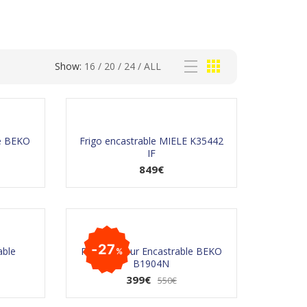
Show:
16
/
20
/
24
/
ALL
le BEKO
Frigo encastrable MIELE K35442
IF
849
€
27
able
Réfrigérateur Encastrable BEKO
%
B1904N
399
€
L
L
550
€
e
e