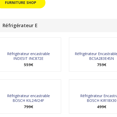
FURNITURE SHOP
Réfrigérateur E
Réfrigérateur encastrable
Réfrigérateur Encastrab
INDESIT INC872E
BCSA283E4SN
559
€
759
€
Réfrigérateur encastrable
Réfrigérateur Encastr
BOSCH KIL24V24F
BOSCH KIR18X30
799
€
499
€